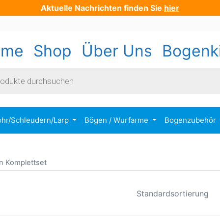
Aktuelle Nachrichten finden Sie
hier
ome
Shop
Über Uns
Bogenk
s
ohr/Schleudern/Larp
Bögen / Wurfarme
Bogenzubehör
n Komplettset