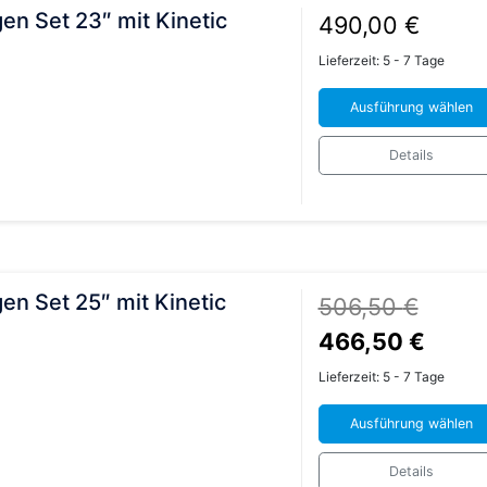
n Set 23″ mit Kinetic
490,00
€
Lieferzeit:
5 - 7 Tage
Ausführung wählen
Dieses
Details
Produkt
weist
mehrere
Varianten
auf.
Die
n Set 25″ mit Kinetic
506,50
€
Optionen
Ursprünglicher
Aktue
466,50
€
können
Preis
Preis
auf
Lieferzeit:
5 - 7 Tage
der
war:
ist:
Produktseite
Ausführung wählen
506,50 €
466,5
gewählt
Dieses
Details
werden
Produkt