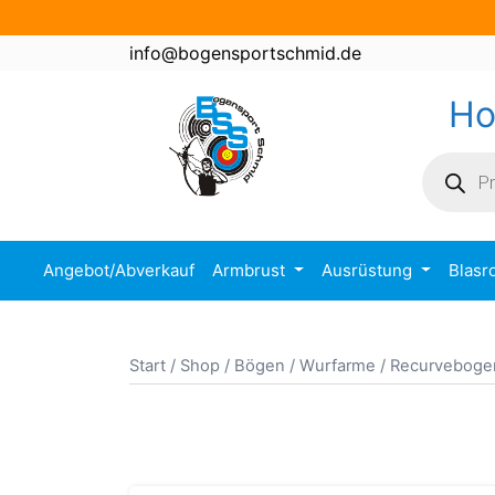
Zum
Inhalt
info@bogensportschmid.de
springen
H
Product
search
Angebot/Abverkauf
Armbrust
Ausrüstung
Blasr
Start
/
Shop
/
Bögen / Wurfarme
/ Recurveboge