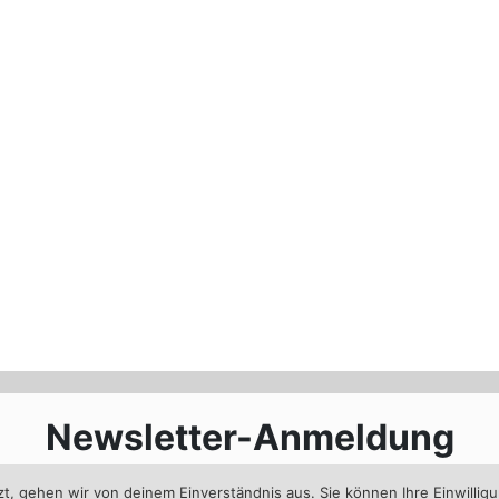
Produktseite
gewählt
werden
Newsletter-Anmeldung
Jetzt im Newsletter anmelden und immer informiert bleiben
, gehen wir von deinem Einverständnis aus. Sie können Ihre Einwilligu