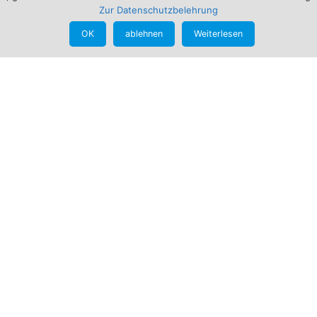
Zur Datenschutzbelehrung
orname
Nachname
OK
ablehnen
Weiterlesen
Service
Kontakt
Impressum
info@bogensportschmid.de
+49 160 - 123 89 51