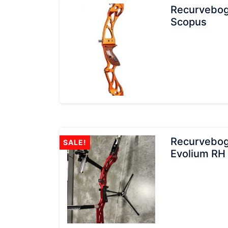
Recurveboge
Scopus
Recurveboge
SALE!
Evolium RH