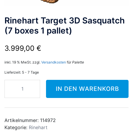
Rinehart Target 3D Sasquatch
(7 boxes 1 pallet)
3.999,00
€
inkl. 19 % MwSt.
zzgl.
Versandkosten
für
Palette
Lieferzeit:
5 - 7 Tage
Rinehart
IN DEN WARENKORB
Target
3D
Sasquatch
(7
boxes
Artikelnummer:
114972
1
Kategorie:
Rinehart
pallet)