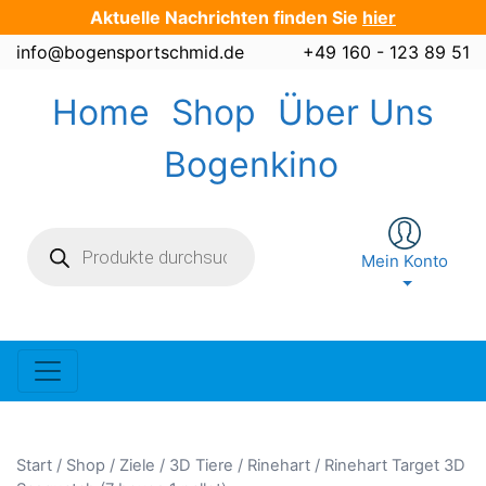
Zum
Aktuelle Nachrichten finden Sie
hier
Inhalt
info@bogensportschmid.de
+49 160 - 123 89 51
springen
Home
Shop
Über Uns
Bogenkino
Products
search
Mein Konto
Start
/
Shop
/
Ziele
/
3D Tiere
/
Rinehart
/ Rinehart Target 3D