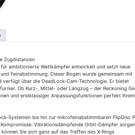
n
le Zugdistanzen
ür ambitionierte Wettkämpfer entwickelt und setzt neue
z und Feinabstimmung. Dieser Bogen wurde gemeinsam mit
d verfügt über die DeadLock-Cam-Technologie. Er bietet
Turnier. Ob Kurz-, Mittel- oder Langzug – der Reckoning G
onen und erstklassiger Anpassungsfunktionen perfekt Ihrem
ock-Systemen bis hin zur mikrofeinabstimmbaren FlipDisc 
ne Kompromisse. Vibrationsdämpfende Orbit-Dämpfer sorge
so können Sie sich ganz auf das Treffen des X-Rings