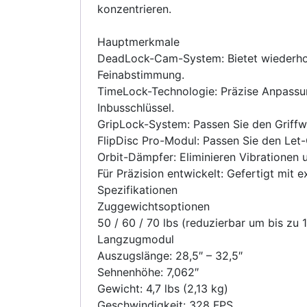
konzentrieren.
Hauptmerkmale
DeadLock-Cam-System: Bietet wiederhol
Feinabstimmung.
TimeLock-Technologie: Präzise Anpassu
Inbusschlüssel.
GripLock-System: Passen Sie den Griffwi
FlipDisc Pro-Modul: Passen Sie den Let-O
Orbit-Dämpfer: Eliminieren Vibrationen 
Für Präzision entwickelt: Gefertigt mit
Spezifikationen
Zuggewichtsoptionen
50 / 60 / 70 lbs (reduzierbar um bis zu 1
Langzugmodul
Auszugslänge: 28,5″ – 32,5″
Sehnenhöhe: 7,062″
Gewicht: 4,7 lbs (2,13 kg)
Geschwindigkeit: 328 FPS