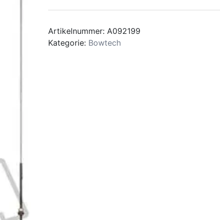
GEN
2
-
Artikelnummer:
A092199
2025
Kategorie:
Bowtech
MEDIUM
DRAW
STANDARD
COLOR
Menge