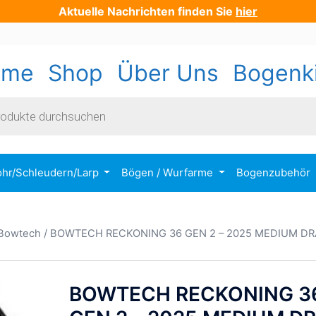
Aktuelle Nachrichten finden Sie
hier
ome
Shop
Über Uns
Bogenk
s
ohr/Schleudern/Larp
Bögen / Wurfarme
Bogenzubehör
Bowtech
/ BOWTECH RECKONING 36 GEN 2 – 2025 MEDIUM D
BOWTECH RECKONING 3