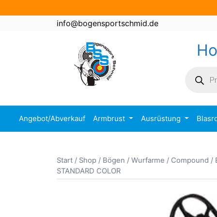
Zum
Inhalt
info@bogensportschmid.de
springen
H
Product
search
Angebot/Abverkauf
Armbrust
Ausrüstung
Blasr
Start
/
Shop
/
Bögen / Wurfarme
/
Compound
/
STANDARD COLOR