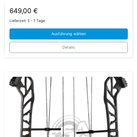
649,00
€
Lieferzeit:
5 - 7 Tage
Ausführung wählen
Dieses
Details
Produkt
weist
mehrere
Varianten
auf.
Die
Optionen
können
auf
der
Produktseite
gewählt