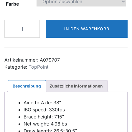
Farbe
TOPOINT
IN DEN WARENKORB
X38
LARGE
CAM
COMPOUND
BOW
Artikelnummer:
A079707
Menge
Kategorie:
TopPoint
Beschreibung
Zusätzliche Informationen
Axle to Axle: 38”
IBO speed: 330fps
Brace height: 7.15”
Net weight: 4.98lbs
Draw length: 26.5-30.5”