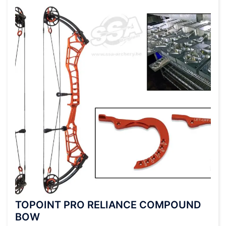
auf.
Die
Optionen
können
auf
der
Produktseite
gewählt
werden
TOPOINT PRO RELIANCE COMPOUND
BOW