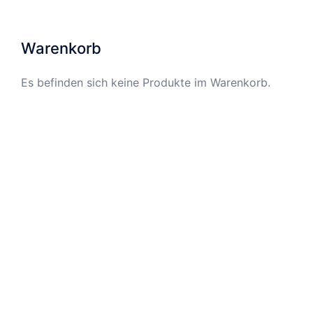
Die
Optionen
Warenkorb
können
auf
Es befinden sich keine Produkte im Warenkorb.
der
Produktseite
gewählt
werden