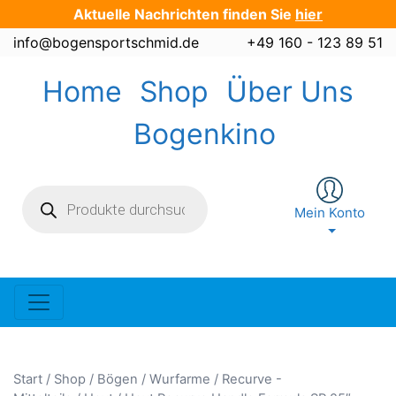
Zum
Aktuelle Nachrichten finden Sie
hier
Inhalt
info@bogensportschmid.de
+49 160 - 123 89 51
springen
Home
Shop
Über Uns
Bogenkino
Products
search
Mein Konto
Start
/
Shop
/
Bögen / Wurfarme
/
Recurve -