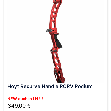
Optionen
können
auf
der
Produktseite
gewählt
werden
Hoyt Recurve Handle RCRV Podium
NEW auch in LH !!!
349,00
€