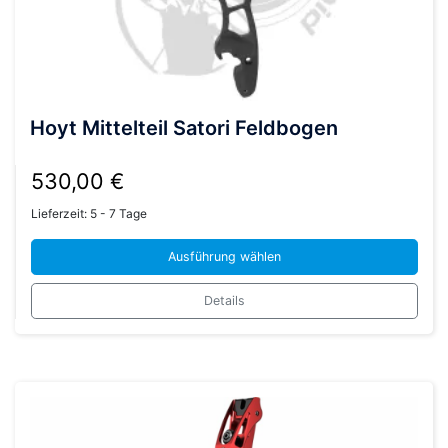
Hoyt Mittelteil Satori Feldbogen
530,00
€
Lieferzeit:
5 - 7 Tage
Ausführung wählen
Dieses
Details
Produkt
weist
mehrere
Varianten
auf.
Die