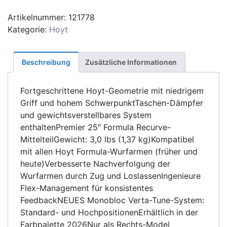
SR
25"
Artikelnummer:
121778
Menge
Kategorie:
Hoyt
Beschreibung
Zusätzliche Informationen
Fortgeschrittene Hoyt-Geometrie mit niedrigem
Griff und hohem SchwerpunktTaschen-Dämpfer
und gewichtsverstellbares System
enthaltenPremier 25″ Formula Recurve-
MittelteilGewicht: 3,0 lbs (1,37 kg)Kompatibel
mit allen Hoyt Formula-Wurfarmen (früher und
heute)Verbesserte Nachverfolgung der
Wurfarmen durch Zug und LoslassenIngenieure
Flex-Management für konsistentes
FeedbackNEUES Monobloc Verta-Tune-System:
Standard- und HochpositionenErhältlich in der
Farbpalette 2026Nur als Rechts-Model