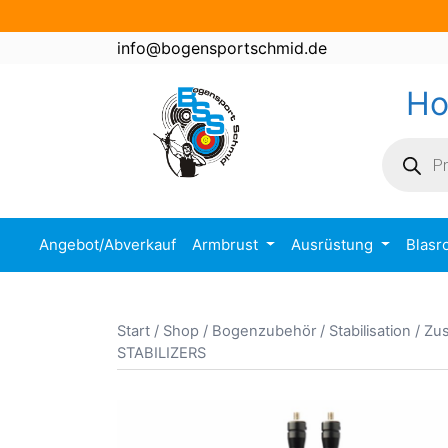
Zum
Inhalt
info@bogensportschmid.de
springen
H
Product
search
Angebot/Abverkauf
Armbrust
Ausrüstung
Blasr
Start
/
Shop
/
Bogenzubehör
/
Stabilisation / Z
STABILIZERS