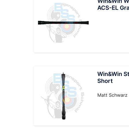
Win&Win Wi
ACS-EL Gr
Win&Win St
Short
Matt Schwarz