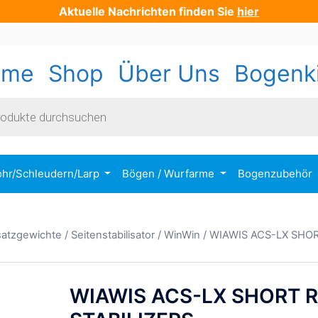
Aktuelle Nachrichten finden Sie
hier
ome
Shop
Über Uns
Bogenk
s
ohr/Schleudern/Larp
Bögen / Wurfarme
Bogenzubehör
usatzgewichte
/
Seitenstabilisator
/
WinWin
/ WIAWIS ACS-LX SHO
WIAWIS ACS-LX SHORT 