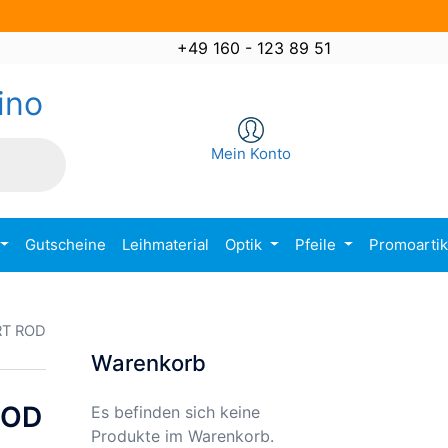
+49 160 - 123 89 51
ino
Mein Konto
Gutscheine
Leihmaterial
Optik
Pfeile
Promoarti
RT ROD
Warenkorb
ROD
Es befinden sich keine
Produkte im Warenkorb.