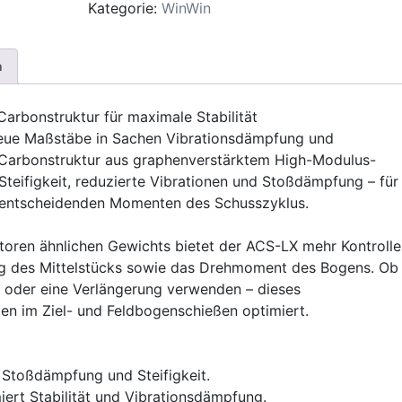
Menge
Kategorie:
WinWin
n
arbonstruktur für maximale Stabilität
neue Maßstäbe in Sachen Vibrationsdämpfung und
n Carbonstruktur aus graphenverstärktem High-Modulus-
teifigkeit, reduzierte Vibrationen und Stoßdämpfung – für
en entscheidenden Momenten des Schusszyklus.
toren ähnlichen Gewichts bietet der ACS-LX mehr Kontrolle
g des Mittelstücks sowie das Drehmoment des Bogens. Ob
e oder eine Verlängerung verwenden – dieses
gen im Ziel- und Feldbogenschießen optimiert.
 Stoßdämpfung und Steifigkeit.
ert Stabilität und Vibrationsdämpfung.