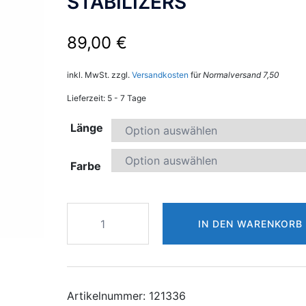
STABILIZERS
89,00
€
inkl. MwSt.
zzgl.
Versandkosten
für
Normalversand 7,50
Lieferzeit:
5 - 7 Tage
Länge
Farbe
WIAWIS
IN DEN WARENKORB
ACS-
LX
SHORT
ROD
STABILIZERS
Artikelnummer:
121336