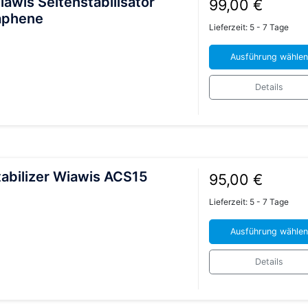
awis Seitenstabilisator
99,00
€
aphene
Lieferzeit:
5 - 7 Tage
Ausführung wählen
Dieses
Details
Produkt
weist
mehrere
Varianten
auf.
abilizer Wiawis ACS15
Die
95,00
€
Optionen
Lieferzeit:
5 - 7 Tage
können
auf
Ausführung wählen
der
Dieses
Produktseite
Details
Produkt
gewählt
weist
werden
mehrere