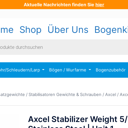
Aktuelle Nachrichten finden Sie
hier
ome
Shop
Über Uns
Bogenk
s
ohr/Schleudern/Larp
Bögen / Wurfarme
Bogenzubehör
usatzgewichte
/
Stabilisatoren Gewichte & Schrauben
/
Axcel
/ Axc
Axcel Stabilizer Weight 5