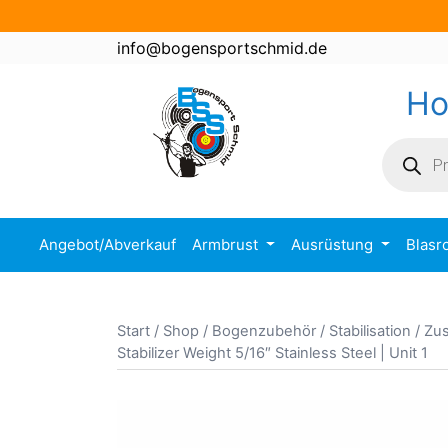
Zum
Inhalt
info@bogensportschmid.de
springen
H
Product
search
Angebot/Abverkauf
Armbrust
Ausrüstung
Blasr
Start
/
Shop
/
Bogenzubehör
/
Stabilisation / Z
Stabilizer Weight 5/16″ Stainless Steel | Unit 1