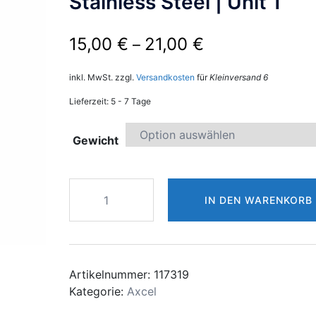
Stainless Steel | Unit 1
15,00
€
21,00
€
–
inkl. MwSt.
zzgl.
Versandkosten
für
Kleinversand 6
Lieferzeit:
5 - 7 Tage
Gewicht
Axcel
IN DEN WARENKORB
Stabilizer
Weight
5/16"
Stainless
Steel
Artikelnummer:
117319
|
Kategorie:
Axcel
Unit