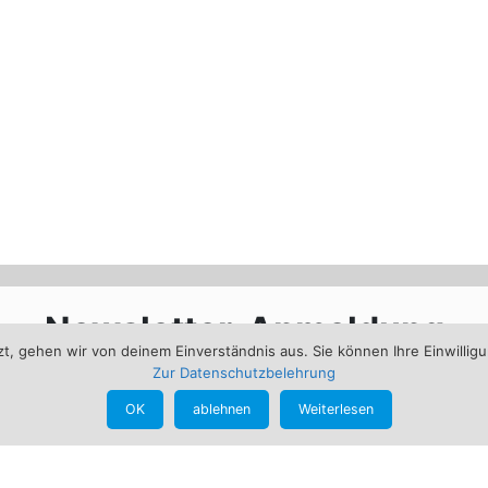
Newsletter-Anmeldung
, gehen wir von deinem Einverständnis aus. Sie können Ihre Einwilligu
Jetzt im Newsletter anmelden und immer informiert bleiben
Zur Datenschutzbelehrung
orname
Nachname
OK
ablehnen
Weiterlesen