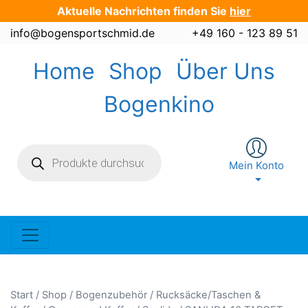
Zum
Aktuelle Nachrichten finden Sie
hier
Inhalt
info@bogensportschmid.de
+49 160 - 123 89 51
springen
Home
Shop
Über Uns
Bogenkino
Products
search
Mein Konto
Start
/
Shop
/
Bogenzubehör
/
Rucksäcke/Taschen &