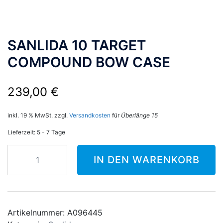
SANLIDA 10 TARGET
COMPOUND BOW CASE
239,00
€
inkl. 19 % MwSt.
zzgl.
Versandkosten
für
Überlänge 15
Lieferzeit:
5 - 7 Tage
SANLIDA
IN DEN WARENKORB
10
TARGET
COMPOUND
BOW
CASE
Artikelnummer:
A096445
Menge