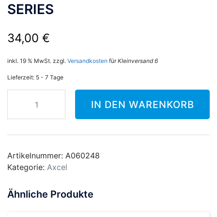
SERIES
34,00
€
inkl. 19 % MwSt.
zzgl.
Versandkosten
für
Kleinversand 6
Lieferzeit:
5 - 7 Tage
AXCEL
IN DEN WARENKORB
SCOPE
PARTS
T
CONNECTION
SYSTEM
Artikelnummer:
A060248
AVX
Kategorie:
Axcel
SERIES
Menge
Ähnliche Produkte