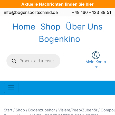
Zum
Aktuelle Nachrichten finden Sie
hier
Inhalt
info@bogensportschmid.de
+49 160 - 123 89 51
springen
Home
Shop
Über Uns
Bogenkino
Products
search
Mein Konto
Start
/
Shop
/
Bogenzubehör
/
Visiere/Peep/Zubehör
/
Compo