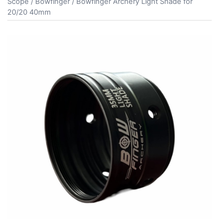
Scope
/
Bowfinger
/ Bowfinger Archery Light Shade for
20/20 40mm