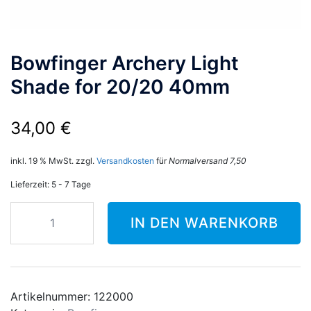
Bowfinger Archery Light
Shade for 20/20 40mm
34,00
€
inkl. 19 % MwSt.
zzgl.
Versandkosten
für
Normalversand 7,50
Lieferzeit:
5 - 7 Tage
Bowfinger
IN DEN WARENKORB
Archery
Light
Shade
for
20/20
Artikelnummer:
122000
40mm