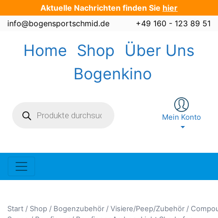
Zum
Aktuelle Nachrichten finden Sie
hier
Inhalt
info@bogensportschmid.de
+49 160 - 123 89 51
springen
Home
Shop
Über Uns
Bogenkino
Products
search
Mein Konto
Start
/
Shop
/
Bogenzubehör
/
Visiere/Peep/Zubehör
/
Compo