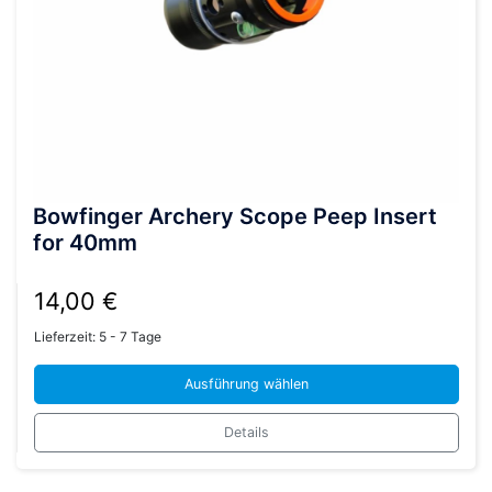
Bowfinger Archery Scope Peep Insert
for 40mm
14,00
€
Lieferzeit:
5 - 7 Tage
Ausführung wählen
Dieses
Details
Produkt
weist