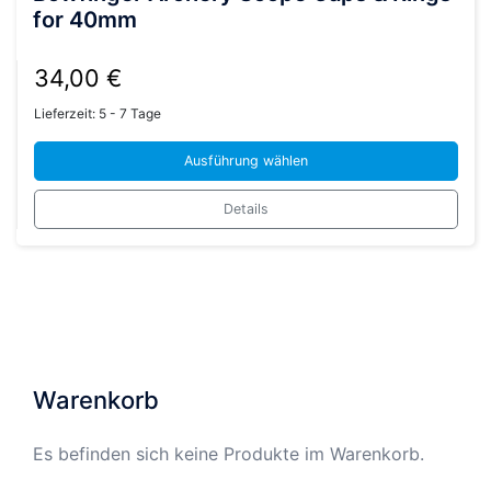
for 40mm
34,00
€
Lieferzeit:
5 - 7 Tage
Ausführung wählen
Dieses
Details
Produkt
weist
mehrere
Varianten
auf.
Die
Optionen
Warenkorb
können
auf
Es befinden sich keine Produkte im Warenkorb.
der
Produktseite