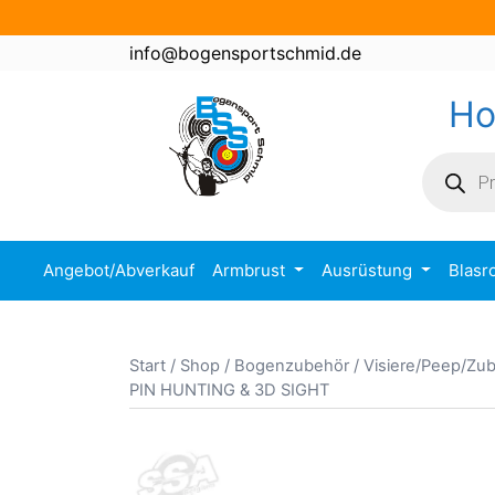
Zum
Inhalt
info@bogensportschmid.de
springen
H
Product
search
Angebot/Abverkauf
Armbrust
Ausrüstung
Blasr
Start
/
Shop
/
Bogenzubehör
/
Visiere/Peep/Zu
PIN HUNTING & 3D SIGHT