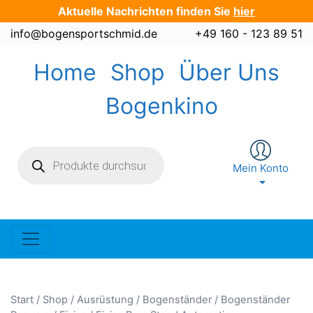
Zum
Aktuelle Nachrichten finden Sie
hier
Inhalt
info@bogensportschmid.de
+49 160 - 123 89 51
springen
Home
Shop
Über Uns
Bogenkino
Products
search
Mein Konto
Start
/
Shop
/
Ausrüstung
/
Bogenständer
/
Bogenständer