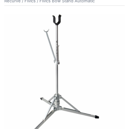
Recurve
/
Fivics
/ Fivics Bow Stand Automatic