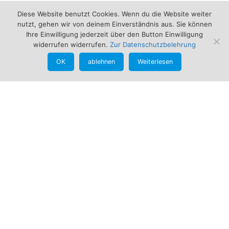
Diese Website benutzt Cookies. Wenn du die Website weiter
nutzt, gehen wir von deinem Einverständnis aus. Sie können
Ihre Einwilligung jederzeit über den Button Einwilligung
Nachname
widerrufen widerrufen.
Zur Datenschutzbelehrung
OK
ablehnen
Weiterlesen
E-Mail
Kontakt
Günther Schmid
Bogensportbedarf
An der Pointn 12