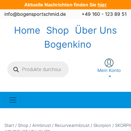
Zum
Aktuelle Nachrichten finden Sie
hier
Inhalt
info@bogensportschmid.de
+49 160 - 123 89 51
springen
Home
Shop
Über Uns
Bogenkino
Products
search
Mein Konto
Start
/
Shop
/
Armbrust
/
Recurvearmbrust
/
Skorpion
/ SKORP