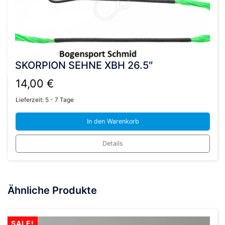
können
auf
der
Produktseite
gewählt
werden
SKORPION SEHNE XBH 26.5″
14,00
€
Lieferzeit:
5 - 7 Tage
In den Warenkorb
Details
Ähnliche Produkte
SALE!