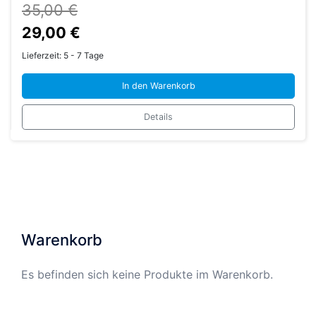
35,00
€
Ursprünglicher
Aktueller
29,00
€
Preis
Preis
Lieferzeit:
5 - 7 Tage
war:
ist:
In den Warenkorb
35,00 €
29,00 €.
Details
Warenkorb
Es befinden sich keine Produkte im Warenkorb.