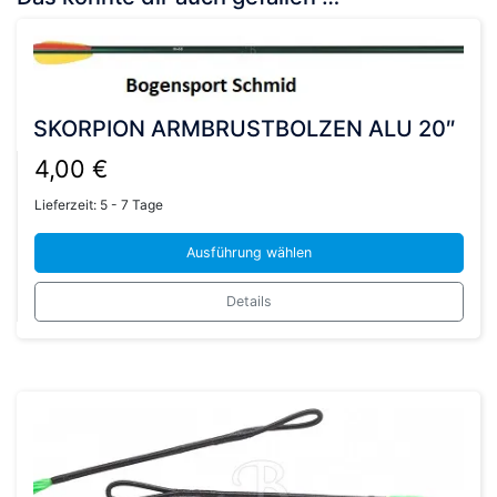
SKORPION ARMBRUSTBOLZEN ALU 20″
4,00
€
Lieferzeit:
5 - 7 Tage
Ausführung wählen
Dieses
Details
Produkt
weist
mehrere
Varianten
auf.
Die
Optionen