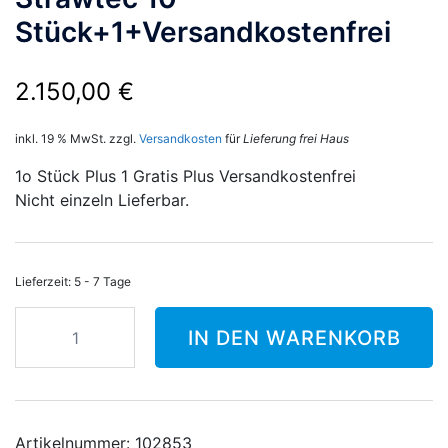
Stück+1+Versandkostenfrei
2.150,00
€
inkl. 19 % MwSt.
zzgl.
Versandkosten
für
Lieferung frei Haus
1o Stück Plus 1 Gratis Plus Versandkostenfrei
Nicht einzeln Lieferbar.
Lieferzeit:
5 - 7 Tage
Stramitscheiben
IN DEN WARENKORB
125x15
Strawtec
10
Stück+1+Versandkostenfrei
Menge
Artikelnummer:
102853