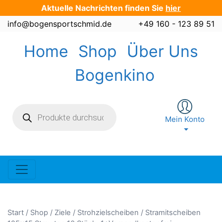
Zum
Aktuelle Nachrichten finden Sie
hier
Inhalt
info@bogensportschmid.de
+49 160 - 123 89 51
springen
Home
Shop
Über Uns
Bogenkino
Products
search
Mein Konto
Start
/
Shop
/
Ziele
/
Strohzielscheiben
/ Stramitscheiben