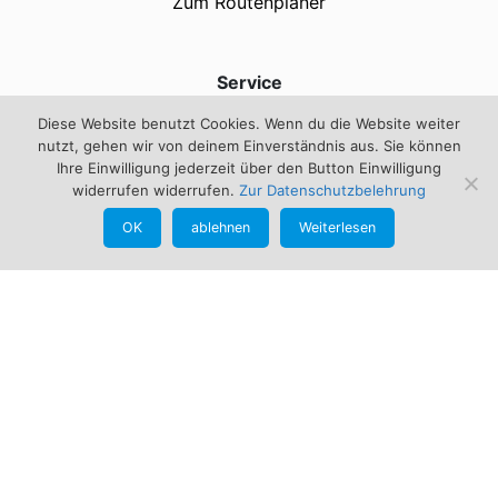
Zum Routenplaner
Service
Kontakt
Diese Website benutzt Cookies. Wenn du die Website weiter
Impressum
nutzt, gehen wir von deinem Einverständnis aus. Sie können
Ihre Einwilligung jederzeit über den Button Einwilligung
info@bogensportschmid.de
widerrufen widerrufen.
Zur Datenschutzbelehrung
+49 160 - 123 89 51
OK
ablehnen
Weiterlesen
Informationen
AGB
Datenschutz
Zahlungsarten
Versandarten
Widerrufsbelehrung