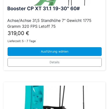
Booster CP XT 31.1 19-30″ 60#
Achse/Achse 31,5 Standhöhe 7" Gewicht 1775
Gramm 320 FPS Letoff 75
319,00
€
Lieferzeit:
5 - 7 Tage
Ausführung wählen
Dieses
Details
Produkt
weist
mehrere
Varianten
auf.
Die
Optionen
können