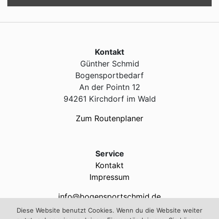
Kontakt
Günther Schmid
Bogensportbedarf
An der Pointn 12
94261 Kirchdorf im Wald
Zum Routenplaner
Service
Kontakt
Impressum
info@bogensportschmid.de
+49 160 - 123 89 51
Diese Website benutzt Cookies. Wenn du die Website weiter