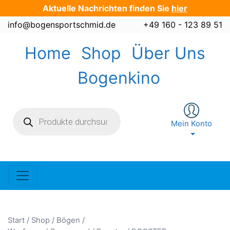
Zum
Aktuelle Nachrichten finden Sie
hier
Inhalt
info@bogensportschmid.de
+49 160 - 123 89 51
springen
Home
Shop
Über Uns
Bogenkino
Products
search
Mein Konto
Start
/
Shop
/
Bögen /