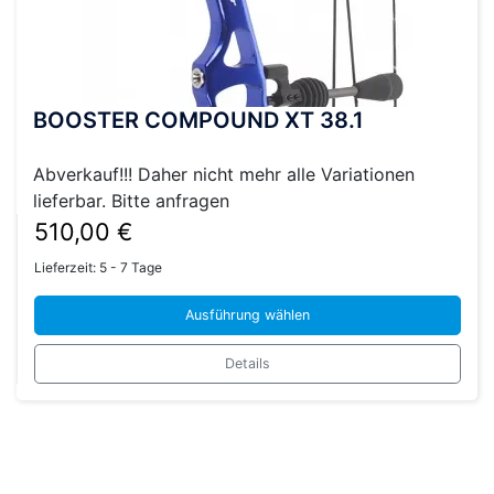
BOOSTER COMPOUND XT 38.1
Abverkauf!!! Daher nicht mehr alle Variationen
lieferbar. Bitte anfragen
510,00
€
Lieferzeit:
5 - 7 Tage
Ausführung wählen
Dieses
Details
Produkt
weist
mehrere
Varianten
auf.