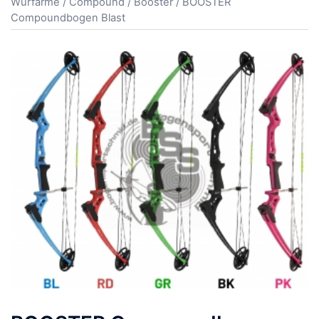
Wurfarme
/
Compound
/
Booster
/ BOOSTER
Compoundbogen Blast