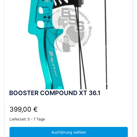
auf
der
Produktseite
gewählt
werden
BOOSTER COMPOUND XT 36.1
399,00
€
Lieferzeit:
5 - 7 Tage
Ausführung wählen