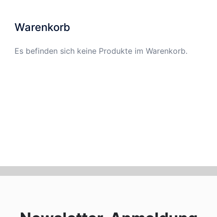
Die
Optionen
Warenkorb
können
auf
Es befinden sich keine Produkte im Warenkorb.
der
Produktseite
gewählt
werden