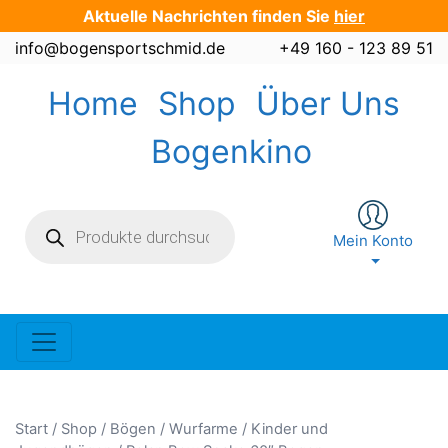
Zum
Aktuelle Nachrichten finden Sie
hier
Inhalt
info@bogensportschmid.de
+49 160 - 123 89 51
springen
Home
Shop
Über Uns
Bogenkino
Products
search
Mein Konto
Start
/
Shop
/
Bögen / Wurfarme
/
Kinder und