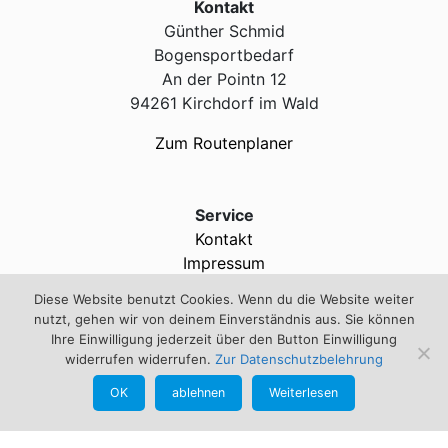
Kontakt
Günther Schmid
Bogensportbedarf
An der Pointn 12
94261 Kirchdorf im Wald
Zum Routenplaner
Service
Kontakt
Impressum
Diese Website benutzt Cookies. Wenn du die Website weiter
info@bogensportschmid.de
nutzt, gehen wir von deinem Einverständnis aus. Sie können
+49 160 - 123 89 51
Ihre Einwilligung jederzeit über den Button Einwilligung
widerrufen widerrufen.
Zur Datenschutzbelehrung
OK
ablehnen
Weiterlesen
Informationen