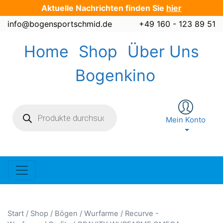
Zum
Aktuelle Nachrichten finden Sie
hier
Inhalt
info@bogensportschmid.de
+49 160 - 123 89 51
springen
Home
Shop
Über Uns
Bogenkino
Products
search
Mein Konto
Start
/
Shop
/
Bögen / Wurfarme
/
Recurve -