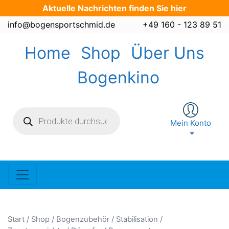
Zum
Aktuelle Nachrichten finden Sie
hier
Inhalt
info@bogensportschmid.de
+49 160 - 123 89 51
springen
Home
Shop
Über Uns
Bogenkino
Products
search
Mein Konto
Start
/
Shop
/
Bogenzubehör
/
Stabilisation /