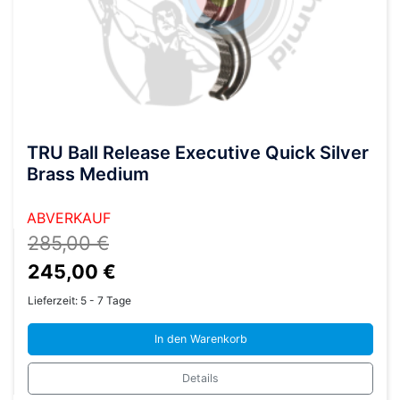
TRU Ball Release Executive Quick Silver
Brass Medium
ABVERKAUF
285,00
€
Ursprünglicher
Aktueller
245,00
€
Preis
Preis
Lieferzeit:
5 - 7 Tage
war:
ist:
In den Warenkorb
285,00 €
245,00 €.
Details