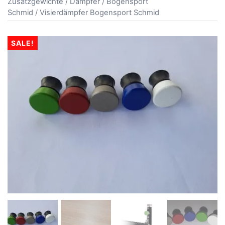
Zusatzgewichte
/
Dämpfer
/
Bogensport
Schmid
/ Visierdämpfer Bogensport Schmid
SALE!