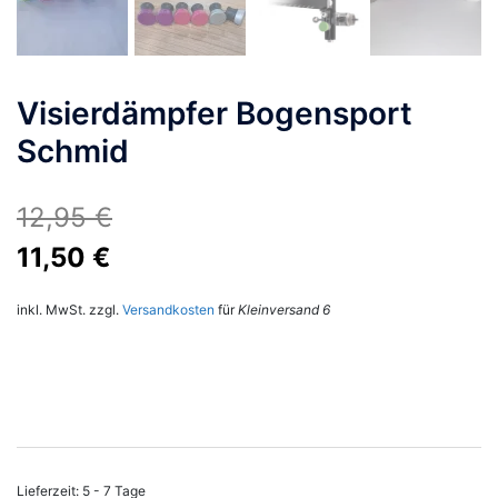
Visierdämpfer Bogensport
Schmid
12,95
€
Ursprünglicher
Aktueller
11,50
€
Preis
Preis
inkl. MwSt.
zzgl.
Versandkosten
für
Kleinversand 6
war:
ist:
12,95 €
11,50 €.
Lieferzeit:
5 - 7 Tage