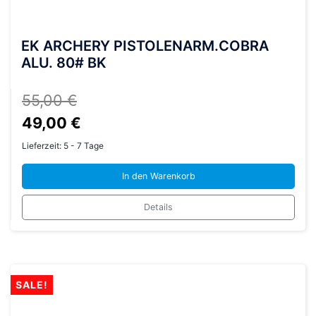
EK ARCHERY PISTOLENARM.COBRA
ALU. 80# BK
55,00
€
Ursprünglicher
Aktueller
49,00
€
Preis
Preis
Lieferzeit:
5 - 7 Tage
war:
ist:
In den Warenkorb
55,00 €
49,00 €.
Details
SALE!