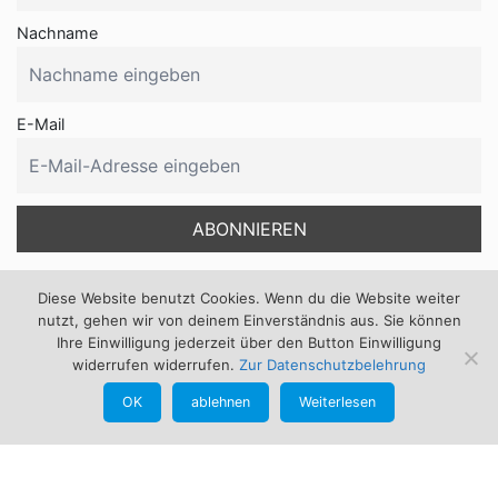
Nachname
E-Mail
Diese Website benutzt Cookies. Wenn du die Website weiter
nutzt, gehen wir von deinem Einverständnis aus. Sie können
Ihre Einwilligung jederzeit über den Button Einwilligung
Kontakt
widerrufen widerrufen.
Zur Datenschutzbelehrung
Günther Schmid
OK
ablehnen
Weiterlesen
Bogensportbedarf
An der Pointn 12
94261 Kirchdorf im Wald