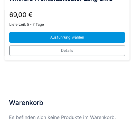
69,00
€
Lieferzeit:
5 - 7 Tage
Ausführung wählen
Dieses
Details
Produkt
weist
mehrere
Varianten
auf.
Die
Optionen
Warenkorb
können
auf
Es befinden sich keine Produkte im Warenkorb.
der
Produktseite
gewählt