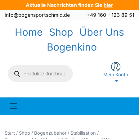
Zum
Aktuelle Nachrichten finden Sie
hier
Inhalt
info@bogensportschmid.de
+49 160 - 123 89 51
springen
Home
Shop
Über Uns
Bogenkino
Products
search
Mein Konto
Start
/
Shop
/
Bogenzubehör
/
Stabilisation /