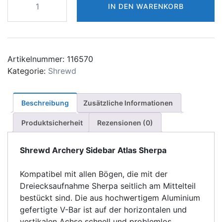
IN DEN WARENKORB
Archery
Sidebar
Atlas
Sherpa
Menge
Artikelnummer:
116570
Kategorie:
Shrewd
Beschreibung
Zusätzliche Informationen
Produktsicherheit
Rezensionen (0)
Shrewd Archery Sidebar Atlas Sherpa
Kompatibel mit allen Bögen, die mit der
Dreiecksaufnahme Sherpa seitlich am Mittelteil
bestückt sind. Die aus hochwertigem Aluminium
gefertigte V-Bar ist auf der horizontalen und
vertikalen Achse schnell und problemlos