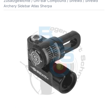
Zusatzgewichte
/
Uni-Bar Compound
/
Shrewd
/ Shrewd
Archery Sidebar Atlas Sherpa