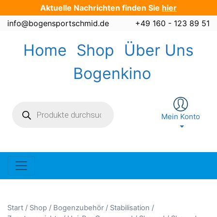
Zum
Aktuelle Nachrichten finden Sie
hier
Inhalt
info@bogensportschmid.de
+49 160 - 123 89 51
springen
Home
Shop
Über Uns
Bogenkino
Products
search
Mein Konto
Start
/
Shop
/
Bogenzubehör
/
Stabilisation /