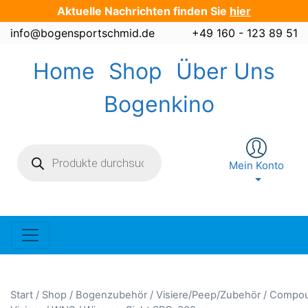
Zum
Aktuelle Nachrichten finden Sie
hier
Inhalt
info@bogensportschmid.de
+49 160 - 123 89 51
springen
Home
Shop
Über Uns
Bogenkino
Products
search
Mein Konto
Start
/
Shop
/
Bogenzubehör
/
Visiere/Peep/Zubehör
/
Compo