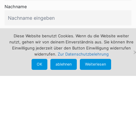
Nachname
E-Mail
Diese Website benutzt Cookies. Wenn du die Website weiter
nutzt, gehen wir von deinem Einverständnis aus. Sie können Ihre
Einwilligung jederzeit über den Button Einwilligung widerrufen
widerrufen.
Zur Datenschutzbelehrung
OK
ablehnen
Weiterlesen
Kontakt
Günther Schmid
Bogensportbedarf
An der Pointn 12
94261 Kirchdorf im Wald