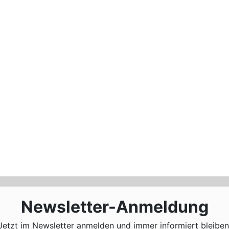
Varianten
auf.
Die
Optionen
können
auf
der
Produktseite
gewählt
werden
Newsletter-Anmeldung
Jetzt im Newsletter anmelden und immer informiert bleiben