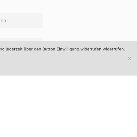
ng jederzeit über den Button Einwilligung widerrufen widerrufen.
Informationen
AGB
Datenschutz
Zahlungsarten
Versandarten
Widerrufsbelehrung