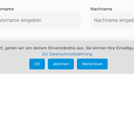
orname
Nachname
, gehen wir von deinem Einverständnis aus. Sie können Ihre Einwilligu
Zur Datenschutzbelehrung
OK
ablehnen
Weiterlesen
Service
Kontakt
Impressum
info@bogensportschmid.de
+49 160 - 123 89 51