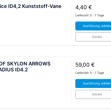
ice ID4,2 Kunststoff-Vane
4,40
€
Lieferzeit:
5 - 7 Tage
Ausführung wählen
Dieses
Details
Produkt
weist
mehrere
Varianten
auf.
 OF SKYLON ARROWS
59,00
€
Die
DIUS ID4.2
Lieferzeit:
5 - 7 Tage
Optionen
können
Ausführung wählen
auf
Dieses
der
Details
Produkt
Produktseite
weist
gewählt
mehrere
werden