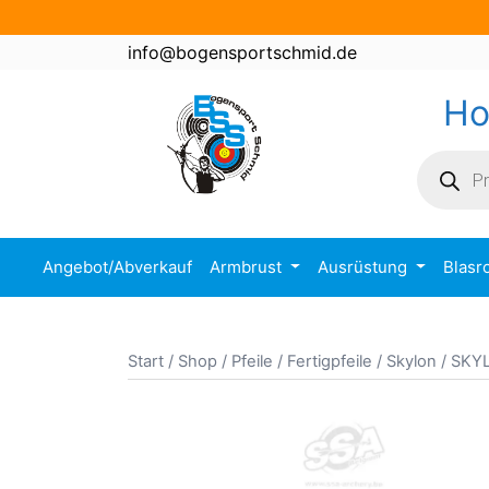
Zum
Inhalt
info@bogensportschmid.de
springen
H
Product
search
Angebot/Abverkauf
Armbrust
Ausrüstung
Blasr
Start
/
Shop
/
Pfeile
/
Fertigpfeile
/
Skylon
/ SKY