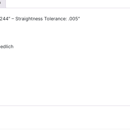
n
244″ – Straightness Tolerance: .005″
iedlich