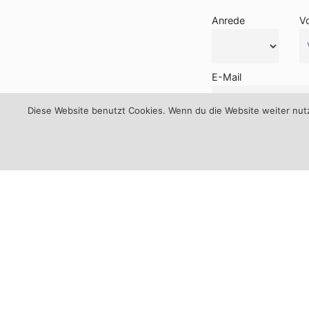
Anrede
V
E-Mail
Diese Website benutzt Cookies. Wenn du die Website weiter nutzt
Kontakt
Günther Schmid
Bogensportbedarf
An der Pointn 12
94261 Kirchdorf im Wald