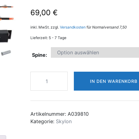
69,00
€
inkl. MwSt.
zzgl.
Versandkosten
für
Normalversand 7,50
Lieferzeit:
5 - 7 Tage
Spine:
SKYLON
IN DEN WARENKORB
ARROWS
CARBON
EDGE
ID6.2
12
Artikelnummer:
A039810
Stück
Kategorie:
Skylon
Menge