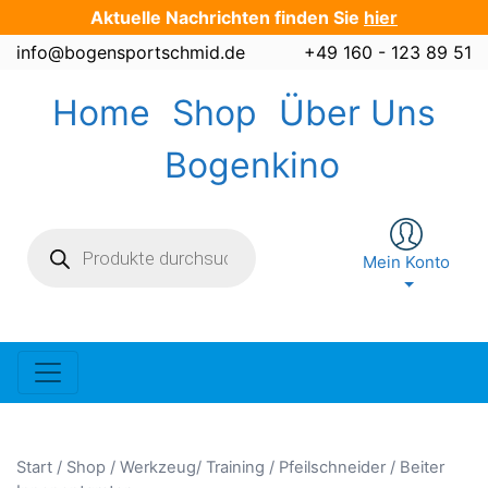
Zum
Aktuelle Nachrichten finden Sie
hier
Inhalt
info@bogensportschmid.de
+49 160 - 123 89 51
springen
Home
Shop
Über Uns
Bogenkino
Products
search
Mein Konto
Start
/
Shop
/
Werkzeug/ Training
/
Pfeilschneider
/ Beiter