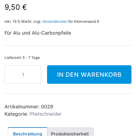
9,50
€
inkl. 19 % MwSt.
zzgl.
Versandkosten
für
Kleinversand 6
Für Alu und Alu-Carbonpfeile
Lieferzeit:
5 - 7 Tage
Beiter
IN DEN WARENKORB
Innenentgrater
Menge
Artikelnummer:
0029
Kategorie:
Pfeilschneider
Beschreibung
Produktsicherheit