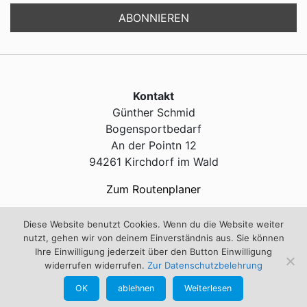
Kontakt
Günther Schmid
Bogensportbedarf
An der Pointn 12
94261 Kirchdorf im Wald
Zum Routenplaner
Diese Website benutzt Cookies. Wenn du die Website weiter
Service
nutzt, gehen wir von deinem Einverständnis aus. Sie können
Ihre Einwilligung jederzeit über den Button Einwilligung
Kontakt
widerrufen widerrufen.
Zur Datenschutzbelehrung
Impressum
OK
ablehnen
Weiterlesen
info@bogensportschmid.de