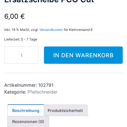
6,00
€
inkl. 19 % MwSt.
zzgl.
Versandkosten
für
Kleinversand 6
Lieferzeit:
5 - 7 Tage
Decut
IN DEN WARENKORB
Pfeilschneidegerät
Ersatzscheibe
PCO
Cut
Menge
Artikelnummer:
102791
Kategorie:
Pfeilschneider
Beschreibung
Produktsicherheit
Rezensionen (0)