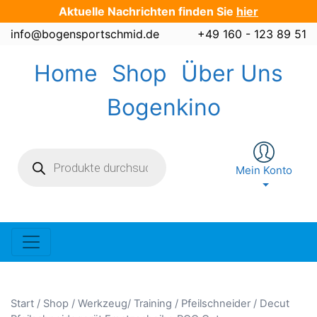
Zum
Aktuelle Nachrichten finden Sie
hier
Inhalt
info@bogensportschmid.de
+49 160 - 123 89 51
springen
Home
Shop
Über Uns
Bogenkino
Products
search
Mein Konto
Start
/
Shop
/
Werkzeug/ Training
/
Pfeilschneider
/ Decut